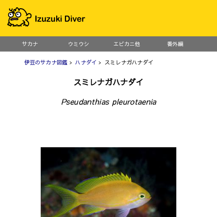
サカナ
ウミウシ
エビカニ他
番外編
伊豆のサカナ図鑑
>
ハナダイ
> スミレナガハナダイ
スミレナガハナダイ
Pseudanthias pleurotaenia