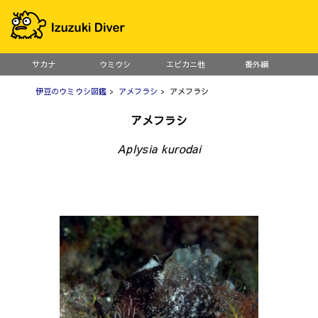
サカナ
ウミウシ
エビカニ他
番外編
伊豆のウミウシ図鑑
>
アメフラシ
> アメフラシ
アメフラシ
Aplysia kurodai