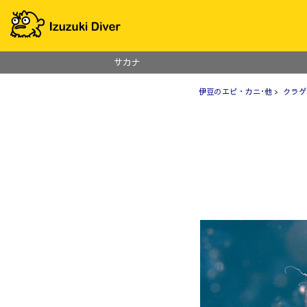
サカナ
伊豆のエビ・カニ･他
>
クラゲ