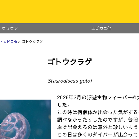
ウミウシ
エビカニ他
・ヒドロ虫
> ゴトウクラゲ
ゴトウクラゲ
Staurodiscus gotoi
2026年3月の浮遊生物フィーバー
した。
この時は何個体か出会った気がする
調べなかったりしたのですが、普段
岸で出会えるのは意外と珍しいよう
この日は多くのダイバーが出会って