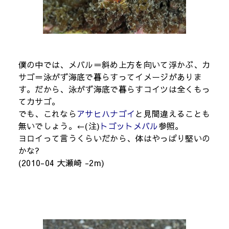
僕の中では、メバル＝斜め上方を向いて浮かぶ、カ
サゴ＝泳がず海底で暮らすってイメージがありま
す。だから、泳がず海底で暮らすコイツは全くもっ
てカサゴ。
でも、これなら
アサヒハナゴイ
と見間違えることも
無いでしょう。←(注)
トゴットメバル
参照。
ヨロイって言うくらいだから、体はやっぱり堅いの
かな?
(2010-04 大瀬崎 -2m)