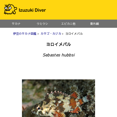
サカナ
ウミウシ
エビカニ他
番外編
伊豆のサカナ図鑑
>
カサゴ・カジカ
> ヨロイメバル
ヨロイメバル
Sebastes hubbsi