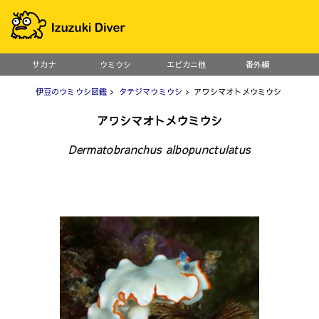
サカナ
ウミウシ
エビカニ他
番外編
伊豆のウミウシ図鑑
>
タテジマウミウシ
> アワシマオトメウミウシ
アワシマオトメウミウシ
Dermatobranchus albopunctulatus