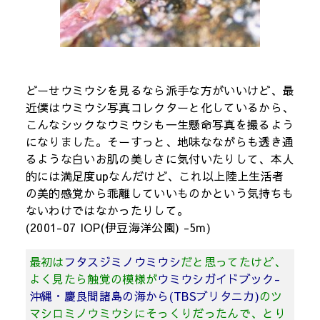
どーせウミウシを見るなら派手な方がいいけど、最
近僕はウミウシ写真コレクターと化しているから、
こんなシックなウミウシも一生懸命写真を撮るよう
になりました。そーすっと、地味なながらも透き通
るような白いお肌の美しさに気付いたりして、本人
的には満足度upなんだけど、これ以上陸上生活者
の美的感覚から乖離していいものかという気持ちも
ないわけではなかったりして。
(2001-07 IOP(伊豆海洋公園) -5m)
最初は
フタスジミノウミウシ
だと思ってたけど、
よく見たら触覚の模様が
ウミウシガイドブック-
沖縄・慶良間諸島の海から(TBSブリタニカ)
のツ
マシロミノウミウシにそっくりだったんで、とり