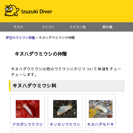
サカナ
ウミウシ
エビカニ他
番外編
伊豆のウミウシ図鑑
> キヌハダウミウシの仲間
キヌハダウミウシの仲間
キヌハダウミウシは他のウミウシにかじりついて体液をチュー
チューします。
キヌハダウミウシ科
アカボシウミウシ
キンセンウミウシ
キヌハダモドキ