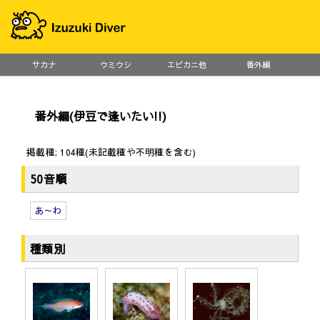
サカナ
ウミウシ
エビカニ他
番外編
番外編(伊豆で逢いたい!!)
掲載種: 104種(未記載種や不明種を含む)
50音順
あ～わ
種類別