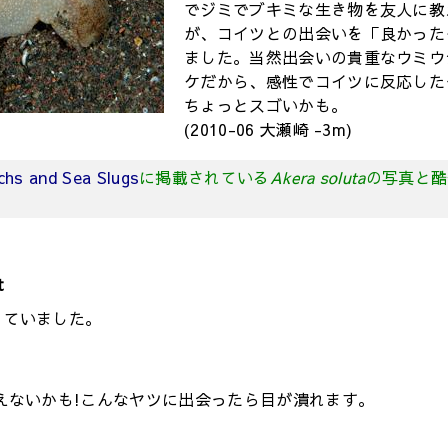
でジミでブキミな生き物を友人に教
が、コイツとの出会いを「良かった～
ました。当然出会いの貴重なウミウ
ケだから、感性でコイツに反応した
ちょっとスゴいかも。
(2010-06 大瀬崎 -3m)
nchs and Sea Slugs
に掲載されている
Akera soluta
の写真と酷
t
っていました。
えないかも!こんなヤツに出会ったら目が潰れます。