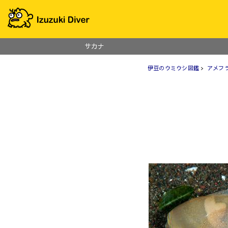
サカナ
伊豆のウミウシ図鑑
>
アメフ