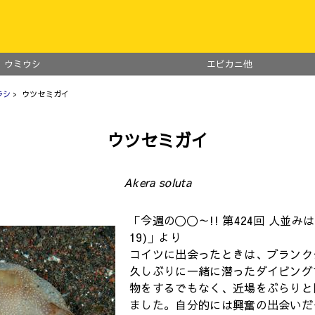
ウミウシ
エビカニ他
ラシ
> ウツセミガイ
ウツセミガイ
Akera soluta
「今週の〇〇～!! 第424回 人並みはず
19)」より
コイツに出会ったときは、ブランク
久しぶりに一緒に潜ったダイビング
物をするでもなく、近場をぶらりと
ました。自分的には興奮の出会いだ