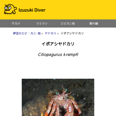
サカナ
ウミウシ
エビカニ他
番外編
伊豆のエビ・カニ･他
>
ヤドカリ
> イボアシヤドカリ
イボアシヤドカリ
Ciliopagurus krempfi