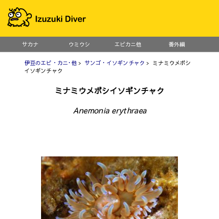
サカナ
ウミウシ
エビカニ他
番外編
伊豆のエビ・カニ･他
>
サンゴ・イソギンチャク
> ミナミウメボシ
イソギンチャク
ミナミウメボシイソギンチャク
Anemonia erythraea