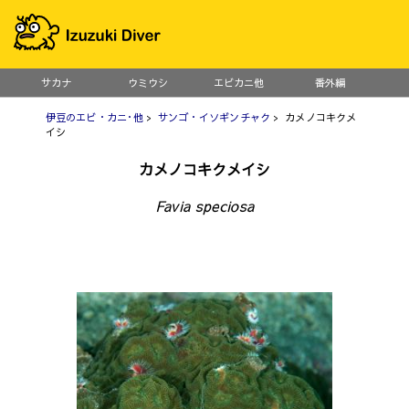
サカナ
ウミウシ
エビカニ他
番外編
伊豆のエビ・カニ･他
>
サンゴ・イソギンチャク
> カメノコキクメ
イシ
カメノコキクメイシ
Favia speciosa