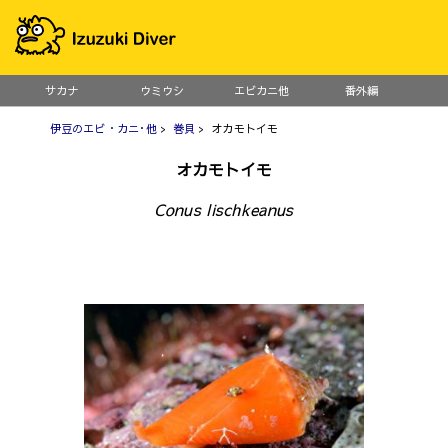
サカナ
ウミウシ
エビカニ他
番外編
伊豆のエビ・カニ･他
>
巻貝
> オカモトイモ
オカモトイモ
Conus lischkeanus