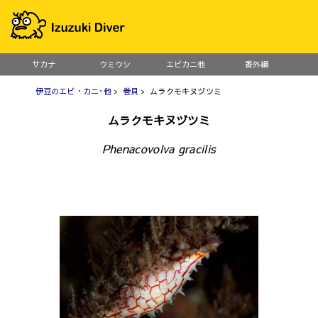
サカナ
ウミウシ
エビカニ他
番外編
伊豆のエビ・カニ･他
>
巻貝
> ムラクモキヌヅツミ
ムラクモキヌヅツミ
Phenacovolva gracilis