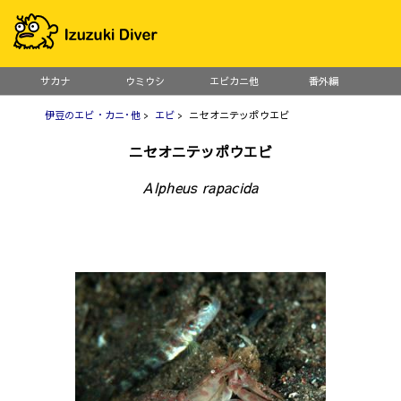
サカナ
ウミウシ
エビカニ他
番外編
伊豆のエビ・カニ･他
>
エビ
> ニセオニテッポウエビ
ニセオニテッポウエビ
Alpheus rapacida