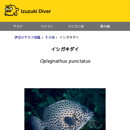
サカナ
ウミウシ
エビカニ他
番外編
伊豆のサカナ図鑑
>
その他
> イシガキダイ
イシガキダイ
Oplegnathus punctatus