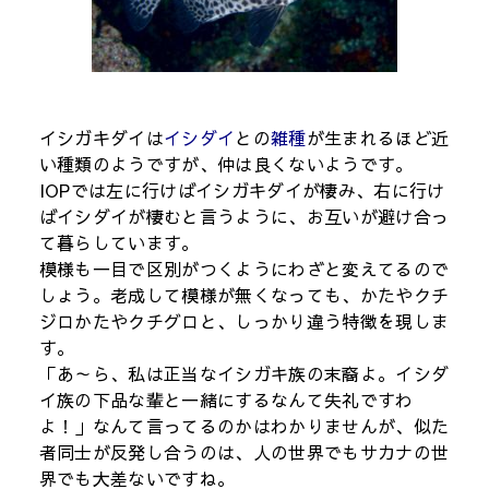
イシガキダイは
イシダイ
との
雑種
が生まれるほど近
い種類のようですが、仲は良くないようです。
IOPでは左に行けばイシガキダイが棲み、右に行け
ばイシダイが棲むと言うように、お互いが避け合っ
て暮らしています。
模様も一目で区別がつくようにわざと変えてるので
しょう。老成して模様が無くなっても、かたやクチ
ジロかたやクチグロと、しっかり違う特徴を現しま
す。
「あ～ら、私は正当なイシガキ族の末裔よ。イシダ
イ族の下品な輩と一緒にするなんて失礼ですわ
よ！」なんて言ってるのかはわかりませんが、似た
者同士が反発し合うのは、人の世界でもサカナの世
界でも大差ないですね。