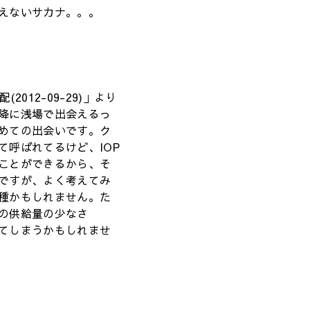
えないサカナ。。。
(2012-09-29)」より
降に浅場で出会えるっ
めての出会いです。ク
て呼ばれてるけど、IOP
ことができるから、そ
ですが、よく考えてみ
種かもしれません。た
の供給量の少なさ
てしまうかもしれませ