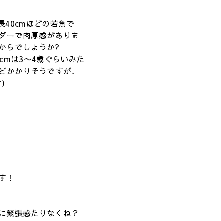
40cmほどの若魚で
ダーで肉厚感がありま
からでしょうか?
cmは3〜4歳ぐらいみた
ほどかかりそうですが、
)
す！
に緊張感たりなくね？