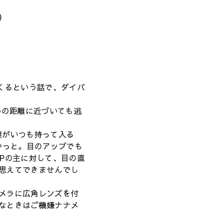
)
てくるという話で、ダイバ
いの距離に近づいても逃
僕がいつも持って入る
やっと。目のアップでも
OPの主に対して、目の直
思えてできませんでし
メラに広角レンズを付
なときはご機嫌ナナメ