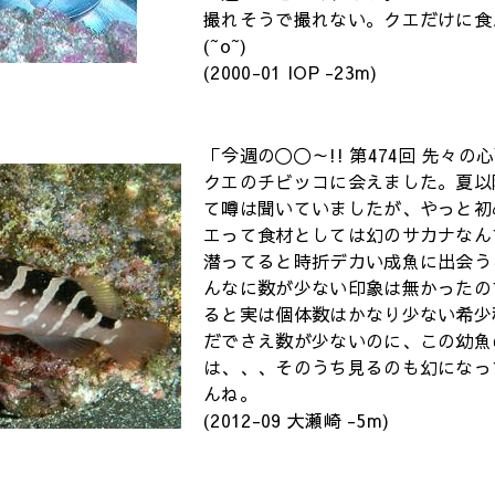
撮れそうで撮れない。クエだけに食
(~o~)
(2000-01 IOP -23m)
「今週の〇〇～!! 第474回 先々の心配
クエのチビッコに会えました。夏以
て噂は聞いていましたが、やっと初
エって食材としては幻のサカナなん
潜ってると時折デカい成魚に出会う
んなに数が少ない印象は無かったの
ると実は個体数はかなり少ない希少
だでさえ数が少ないのに、この幼魚
は、、、そのうち見るのも幻になっ
んね。
(2012-09 大瀬崎 -5m)