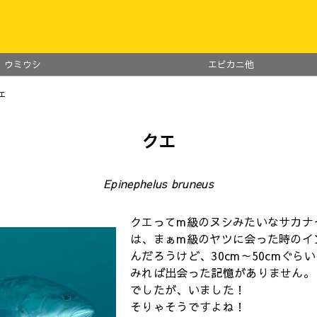
ウミウシ
エビカニ他
エ
クエ
Epinephelus bruneus
クエってm級のヌシみたいなサカナ
は、まぁm級のヤツに会った時のイ
んだろうけど、30cm～50cmぐら
みれば出会った記憶がありません。
でしたが、いました！
そりゃそうですよね！