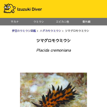
サカナ
ウミウシ
エビカニ他
番外編
伊豆のウミウシ図鑑
>
ハダカモウミウシ
> ツマグロモウミウシ
ツマグロモウミウシ
Placida cremoniana