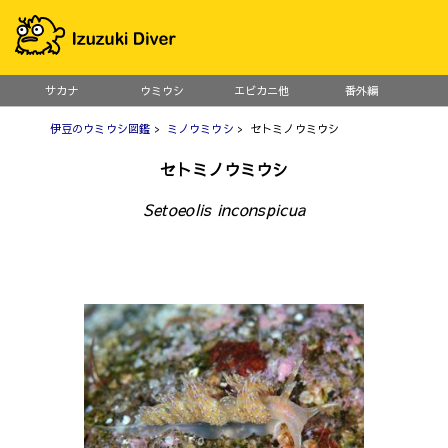
サカナ
ウミウシ
エビカニ他
番外編
伊豆のウミウシ図鑑
>
ミノウミウシ
> セトミノウミウシ
セトミノウミウシ
Setoeolis inconspicua