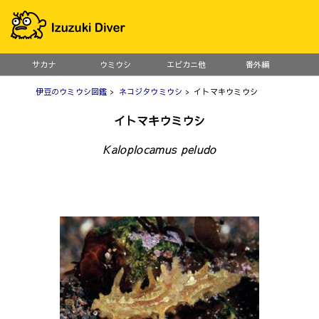
サカナ
ウミウシ
エビカニ他
番外編
伊豆のウミウシ図鑑
>
ネコジタウミウシ
> イトマキウミウシ
イトマキウミウシ
Kaloplocamus peludo