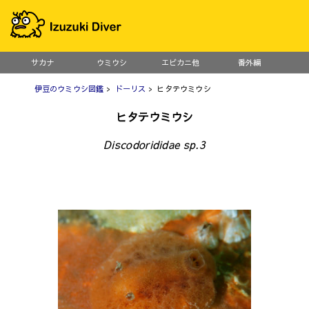
サカナ
ウミウシ
エビカニ他
番外編
伊豆のウミウシ図鑑
>
ドーリス
> ヒタテウミウシ
ヒタテウミウシ
Discodorididae sp.3