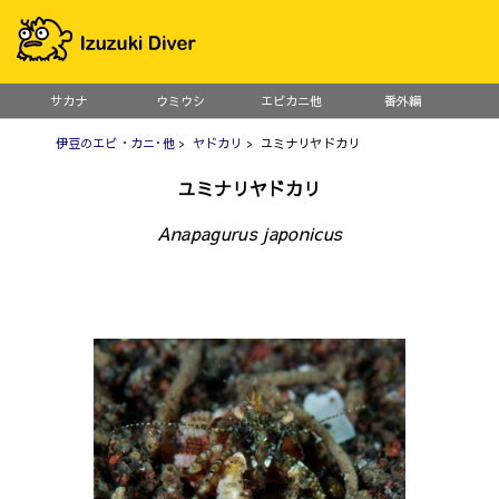
サカナ
ウミウシ
エビカニ他
番外編
伊豆のエビ・カニ･他
>
ヤドカリ
> ユミナリヤドカリ
ユミナリヤドカリ
Anapagurus japonicus