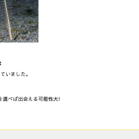
t
えていました。
を選べば出会える可能性大!