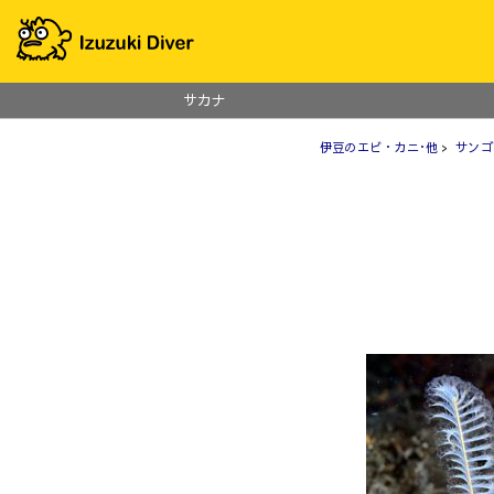
サカナ
伊豆のエビ・カニ･他
>
サンゴ