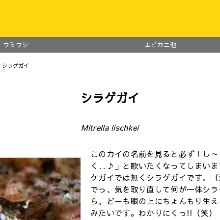
ウミウシ
エビカニ他
 シラゲガイ
シラゲガイ
Mitrella lischkei
このカイの名前を見ると必ず「し～
く‥♪」と歌いたくなってしまいま
ケガイでは無くシラゲガイです。（
でっ、気を取り直して何が一体シラ
ら、どーも眼の上にちょんもり生え
みたいです。わかりにくっ!!（笑）