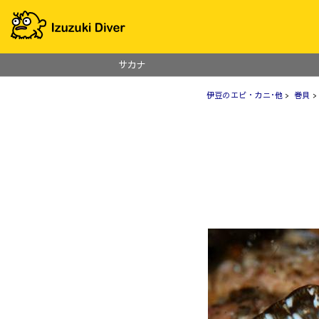
サカナ
伊豆のエビ・カニ･他
>
巻貝
>