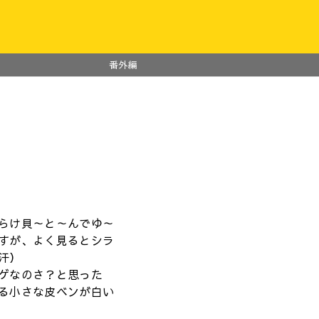
番外編
らけ貝～と～んでゆ～
すが、よく見るとシラ
汗）
ゲなのさ？と思った
る小さな皮ベンが白い