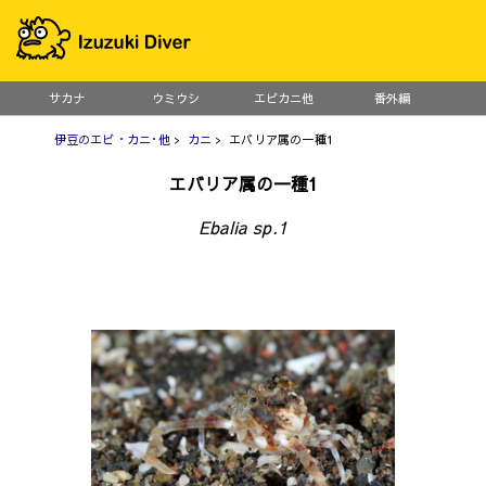
サカナ
ウミウシ
エビカニ他
番外編
伊豆のエビ・カニ･他
>
カニ
> エバリア属の一種1
エバリア属の一種1
Ebalia sp.1