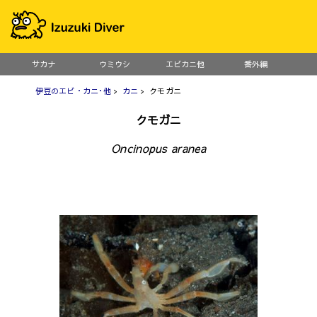
サカナ
ウミウシ
エビカニ他
番外編
伊豆のエビ・カニ･他
>
カニ
> クモガニ
クモガニ
Oncinopus aranea