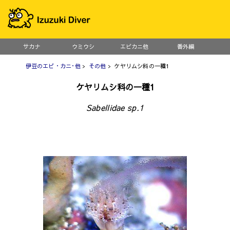
サカナ
ウミウシ
エビカニ他
番外編
伊豆のエビ・カニ･他
>
その他
> ケヤリムシ科の一種1
ケヤリムシ科の一種1
Sabellidae sp.1